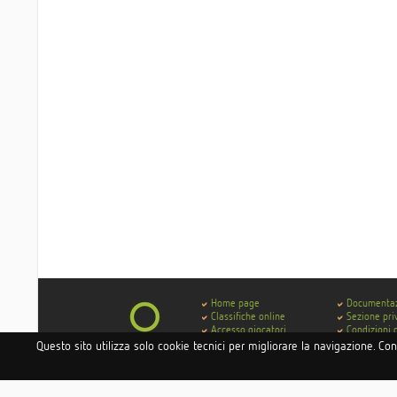
Home page
Documenta
Classifiche online
Sezione pri
Accesso giocatori
Condizioni 
Accesso hotel e istituti
Contatti
Questo sito utilizza solo cookie tecnici per migliorare la navigazione. Co
Accesso circoli
Codice di 
Delibera AGCOM