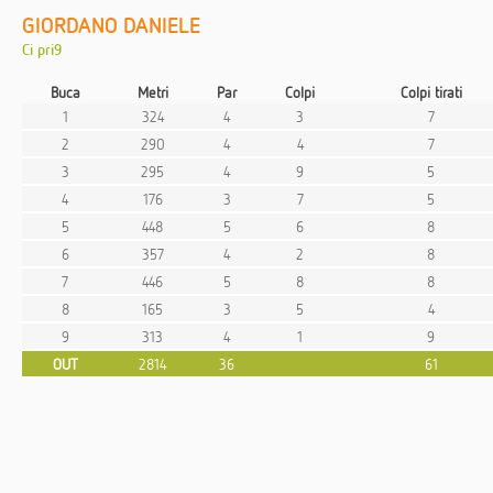
GIORDANO DANIELE
Ci pri9
Buca
Metri
Par
Colpi
Colpi tirati
1
324
4
3
7
2
290
4
4
7
3
295
4
9
5
4
176
3
7
5
5
448
5
6
8
6
357
4
2
8
7
446
5
8
8
8
165
3
5
4
9
313
4
1
9
OUT
2814
36
61