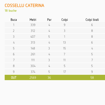
COSSELLU CATERINA
18 buche
Buca
Metri
Par
Colpi
Colpi tirati
1
339
4
9
6
2
312
4
3
8
3
407
5
1
8
4
313
4
13
6
5
148
3
15
4
6
261
4
7
5
7
111
3
11
7
8
304
4
5
5
9
374
5
17
9
OUT
2569
36
58