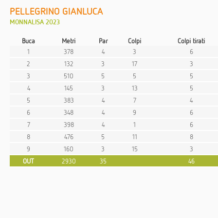
PELLEGRINO GIANLUCA
MONNALISA 2023
Buca
Metri
Par
Colpi
Colpi tirati
1
378
4
3
6
2
132
3
17
3
3
510
5
5
5
4
145
3
13
5
5
383
4
7
4
6
348
4
9
6
7
398
4
1
6
8
476
5
11
8
9
160
3
15
3
OUT
2930
35
46