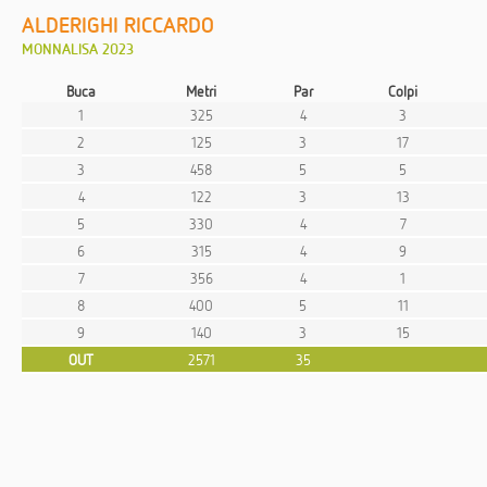
ALDERIGHI RICCARDO
MONNALISA 2023
Buca
Metri
Par
Colpi
1
325
4
3
2
125
3
17
3
458
5
5
4
122
3
13
5
330
4
7
6
315
4
9
7
356
4
1
8
400
5
11
9
140
3
15
OUT
2571
35