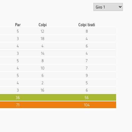
Par
Colpi
Colpi tirati
5
12
8
3
18
4
4
4
6
3
14
4
5
8
7
4
10
7
5
6
9
4
2
5
3
16
6
36
56
71
104