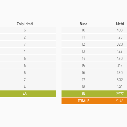
Colpi tirati
Buca
Metri
6
10
403
2
11
125
7
12
320
4
13
122
6
14
420
6
15
315
6
16
430
7
17
302
4
18
140
48
IN
2577
TOTALE
5148