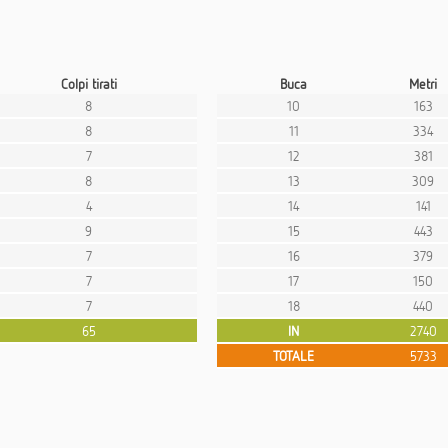
Colpi tirati
Buca
Metri
8
10
163
8
11
334
7
12
381
8
13
309
4
14
141
9
15
443
7
16
379
7
17
150
7
18
440
65
IN
2740
TOTALE
5733