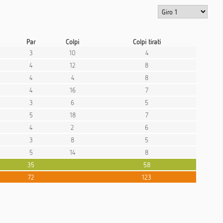
Par
Colpi
Colpi tirati
3
10
4
4
12
8
4
4
8
4
16
7
3
6
5
5
18
7
4
2
6
3
8
5
5
14
8
35
58
72
123