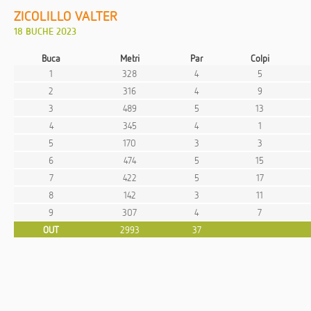
ZICOLILLO VALTER
18 BUCHE 2023
Buca
Metri
Par
Colpi
1
328
4
5
2
316
4
9
3
489
5
13
4
345
4
1
5
170
3
3
6
474
5
15
7
422
5
17
8
142
3
11
9
307
4
7
OUT
2993
37