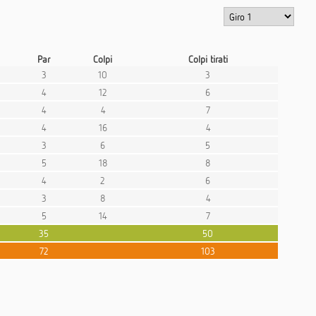
Par
Colpi
Colpi tirati
3
10
3
4
12
6
4
4
7
4
16
4
3
6
5
5
18
8
4
2
6
3
8
4
5
14
7
35
50
72
103