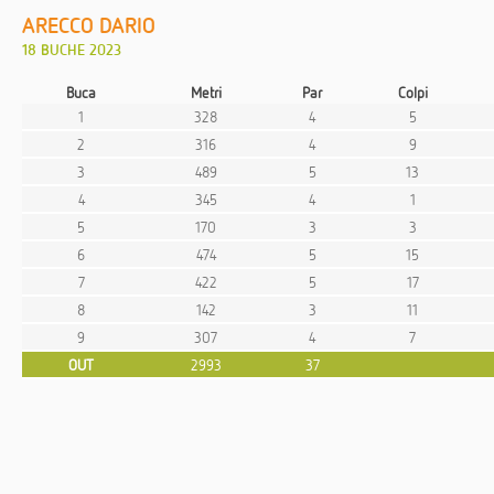
ARECCO DARIO
18 BUCHE 2023
Buca
Metri
Par
Colpi
1
328
4
5
2
316
4
9
3
489
5
13
4
345
4
1
5
170
3
3
6
474
5
15
7
422
5
17
8
142
3
11
9
307
4
7
OUT
2993
37