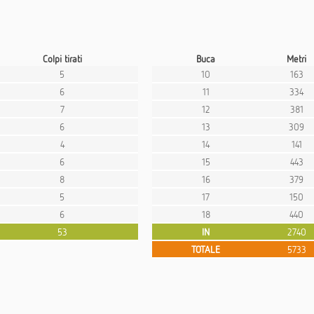
Colpi tirati
Buca
Metri
5
10
163
6
11
334
7
12
381
6
13
309
4
14
141
6
15
443
8
16
379
5
17
150
6
18
440
53
IN
2740
TOTALE
5733