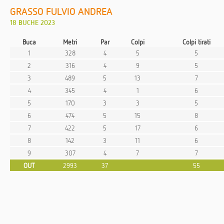
GRASSO FULVIO ANDREA
18 BUCHE 2023
Buca
Metri
Par
Colpi
Colpi tirati
1
328
4
5
5
2
316
4
9
5
3
489
5
13
7
4
345
4
1
6
5
170
3
3
5
6
474
5
15
8
7
422
5
17
6
8
142
3
11
6
9
307
4
7
7
OUT
2993
37
55