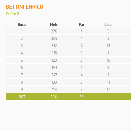
BETTINI ENRICO
Prime 9
Buca
Metri
Par
Colpi
1
370
4
5
2
369
4
3
3
312
4
13
4
515
5
1
5
123
3
15
6
353
4
9
7
347
4
7
8
133
3
11
9
419
5
17
OUT
2941
36