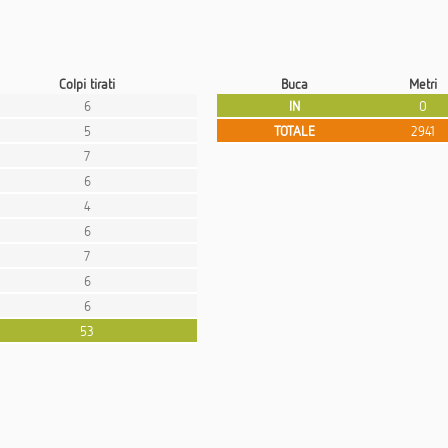
Colpi tirati
Buca
Metri
6
IN
0
5
TOTALE
2941
7
6
4
6
7
6
6
53