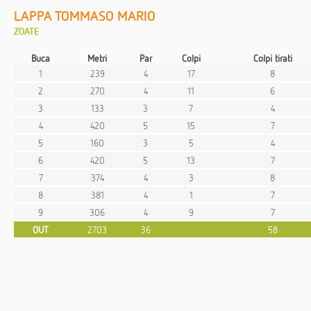
LAPPA TOMMASO MARIO
ZOATE
Buca
Metri
Par
Colpi
Colpi tirati
1
239
4
17
8
2
270
4
11
6
3
133
3
7
4
4
420
5
15
7
5
160
3
5
4
6
420
5
13
7
7
374
4
3
8
8
381
4
1
7
9
306
4
9
7
OUT
2703
36
58