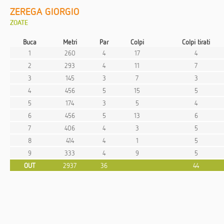
ZEREGA GIORGIO
ZOATE
Buca
Metri
Par
Colpi
Colpi tirati
1
260
4
17
4
2
293
4
11
7
3
145
3
7
3
4
456
5
15
5
5
174
3
5
4
6
456
5
13
6
7
406
4
3
5
8
414
4
1
5
9
333
4
9
5
OUT
2937
36
44