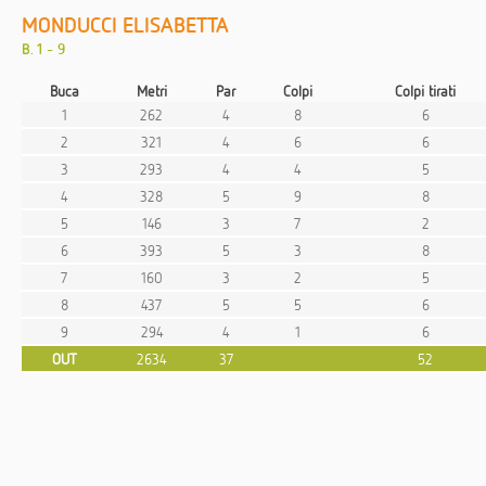
MONDUCCI ELISABETTA
B. 1 - 9
Buca
Metri
Par
Colpi
Colpi tirati
1
262
4
8
6
2
321
4
6
6
3
293
4
4
5
4
328
5
9
8
5
146
3
7
2
6
393
5
3
8
7
160
3
2
5
8
437
5
5
6
9
294
4
1
6
OUT
2634
37
52