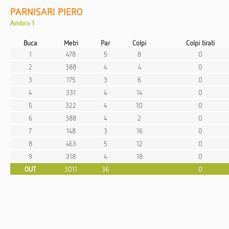
PARNISARI PIERO
Ambro 1
Buca
Metri
Par
Colpi
Colpi tirati
1
478
5
8
0
2
388
4
4
0
3
175
3
6
0
4
331
4
14
0
5
322
4
10
0
6
388
4
2
0
7
148
3
16
0
8
463
5
12
0
9
318
4
18
0
OUT
3011
36
0