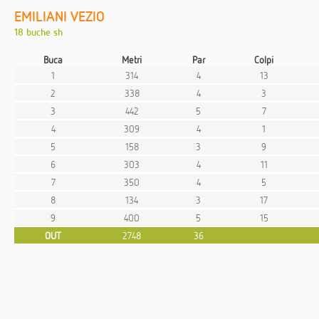
EMILIANI VEZIO
18 buche sh
Buca
Metri
Par
Colpi
1
314
4
13
2
338
4
3
3
442
5
7
4
309
4
1
5
158
3
9
6
303
4
11
7
350
4
5
8
134
3
17
9
400
5
15
OUT
2748
36