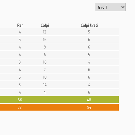
Par
Colpi
Colpi tirati
4
12
5
5
16
6
4
8
6
4
6
5
3
18
4
4
2
6
5
10
6
3
14
4
4
4
6
36
48
72
94