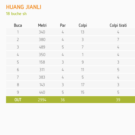
HUANG JIANLI
18 buche sh
Buca
Metri
Par
Colpi
Colpi tirati
1
340
4
13
4
2
380
4
3
7
3
489
5
7
4
4
350
4
1
4
5
158
3
9
3
6
311
4
11
5
7
383
4
5
4
8
143
3
17
3
9
440
5
15
5
OUT
2994
36
39