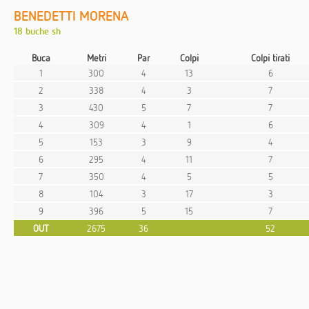
BENEDETTI MORENA
18 buche sh
Buca
Metri
Par
Colpi
Colpi tirati
1
300
4
13
6
2
338
4
3
7
3
430
5
7
7
4
309
4
1
6
5
153
3
9
4
6
295
4
11
7
7
350
4
5
5
8
104
3
17
3
9
396
5
15
7
OUT
2675
36
52