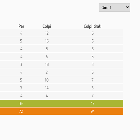
Par
Colpi
Colpi tirati
4
12
6
5
16
5
4
8
6
4
6
5
3
18
3
4
2
5
5
10
7
3
14
3
4
4
7
36
47
72
94