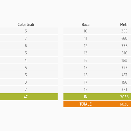
Colpi tirati
Buca
Metri
5
10
355
7
11
460
6
12
336
5
13
316
4
14
160
5
15
393
5
16
487
3
17
156
7
18
373
47
IN
3036
TOTALE
6030