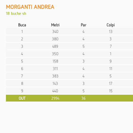
MORGANTI ANDREA
18 buche sh
Buca
Metri
Par
Colpi
1
340
4
13
2
380
4
3
3
489
5
7
4
350
4
1
5
158
3
9
6
311
4
11
7
383
4
5
8
143
3
17
9
440
5
15
OUT
2994
36