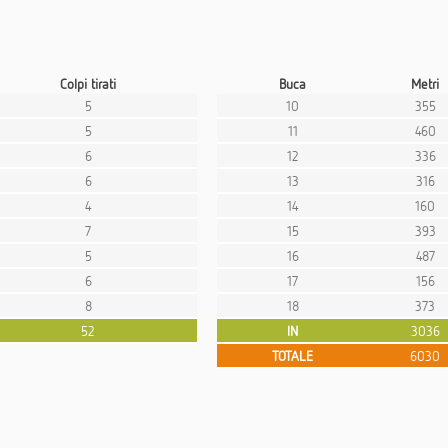
Colpi tirati
Buca
Metri
5
10
355
5
11
460
6
12
336
6
13
316
4
14
160
7
15
393
5
16
487
6
17
156
8
18
373
52
IN
3036
TOTALE
6030