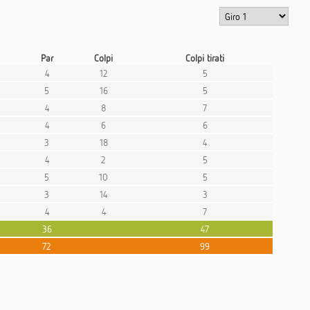
Par
Colpi
Colpi tirati
4
12
5
5
16
5
4
8
7
4
6
6
3
18
4
4
2
5
5
10
5
3
14
3
4
4
7
36
47
72
99