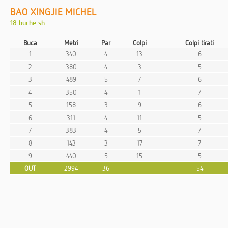
BAO XINGJIE MICHEL
18 buche sh
Buca
Metri
Par
Colpi
Colpi tirati
1
340
4
13
6
2
380
4
3
5
3
489
5
7
6
4
350
4
1
7
5
158
3
9
6
6
311
4
11
5
7
383
4
5
7
8
143
3
17
7
9
440
5
15
5
OUT
2994
36
54