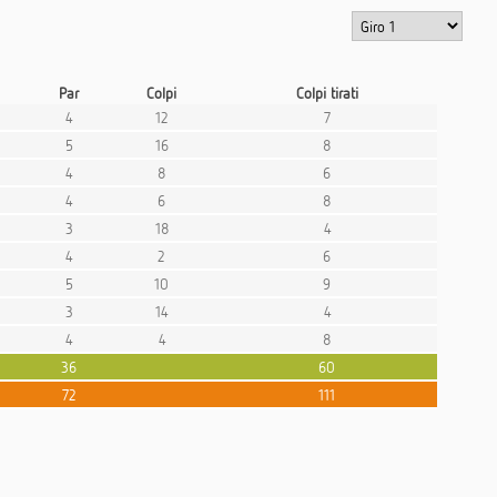
Par
Colpi
Colpi tirati
4
12
7
5
16
8
4
8
6
4
6
8
3
18
4
4
2
6
5
10
9
3
14
4
4
4
8
36
60
72
111