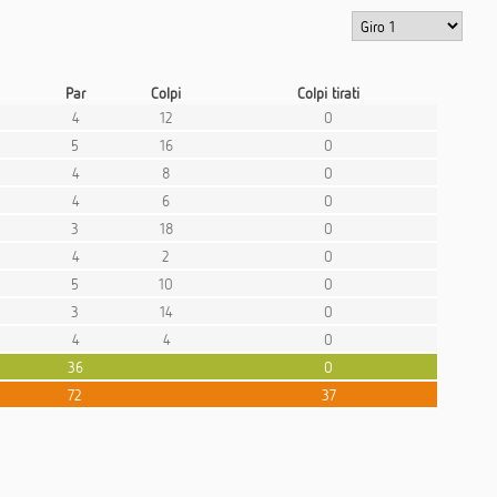
Par
Colpi
Colpi tirati
4
12
0
5
16
0
4
8
0
4
6
0
3
18
0
4
2
0
5
10
0
3
14
0
4
4
0
36
0
72
37