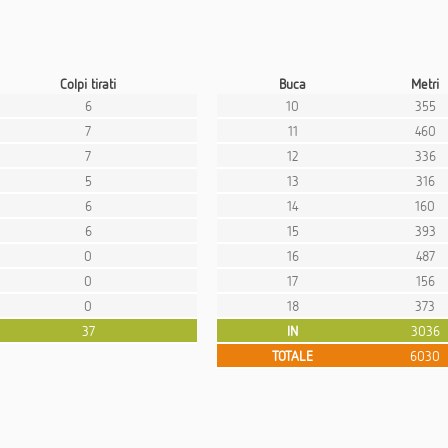
Colpi tirati
Buca
Metri
6
10
355
7
11
460
7
12
336
5
13
316
6
14
160
6
15
393
0
16
487
0
17
156
0
18
373
37
IN
3036
TOTALE
6030