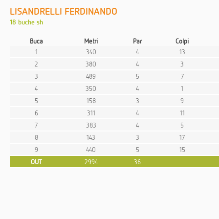
LISANDRELLI FERDINANDO
18 buche sh
Buca
Metri
Par
Colpi
1
340
4
13
2
380
4
3
3
489
5
7
4
350
4
1
5
158
3
9
6
311
4
11
7
383
4
5
8
143
3
17
9
440
5
15
OUT
2994
36