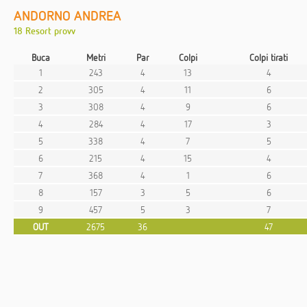
ANDORNO ANDREA
18 Resort provv
Buca
Metri
Par
Colpi
Colpi tirati
1
243
4
13
4
2
305
4
11
6
3
308
4
9
6
4
284
4
17
3
5
338
4
7
5
6
215
4
15
4
7
368
4
1
6
8
157
3
5
6
9
457
5
3
7
OUT
2675
36
47