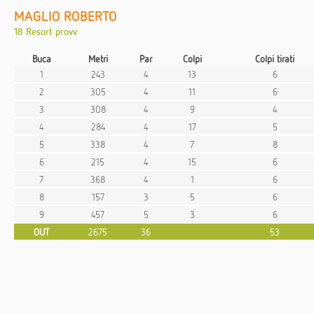
MAGLIO ROBERTO
18 Resort provv
Buca
Metri
Par
Colpi
Colpi tirati
1
243
4
13
6
2
305
4
11
6
3
308
4
9
4
4
284
4
17
5
5
338
4
7
8
6
215
4
15
6
7
368
4
1
6
8
157
3
5
6
9
457
5
3
6
OUT
2675
36
53