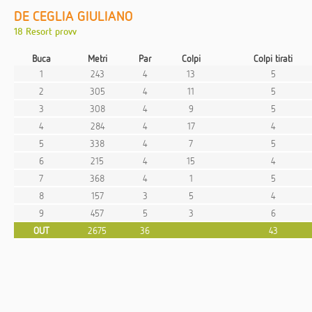
DE CEGLIA GIULIANO
18 Resort provv
Buca
Metri
Par
Colpi
Colpi tirati
1
243
4
13
5
2
305
4
11
5
3
308
4
9
5
4
284
4
17
4
5
338
4
7
5
6
215
4
15
4
7
368
4
1
5
8
157
3
5
4
9
457
5
3
6
OUT
2675
36
43