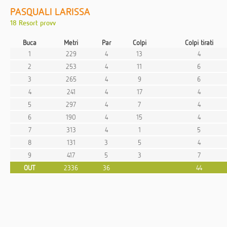
PASQUALI LARISSA
18 Resort provv
Buca
Metri
Par
Colpi
Colpi tirati
1
229
4
13
4
2
253
4
11
6
3
265
4
9
6
4
241
4
17
4
5
297
4
7
4
6
190
4
15
4
7
313
4
1
5
8
131
3
5
4
9
417
5
3
7
OUT
2336
36
44