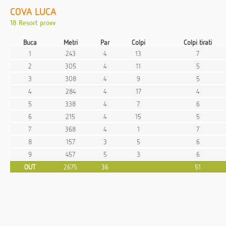
COVA LUCA
18 Resort provv
Buca
Metri
Par
Colpi
Colpi tirati
1
243
4
13
7
2
305
4
11
5
3
308
4
9
5
4
284
4
17
4
5
338
4
7
6
6
215
4
15
5
7
368
4
1
7
8
157
3
5
6
9
457
5
3
6
OUT
2675
36
51