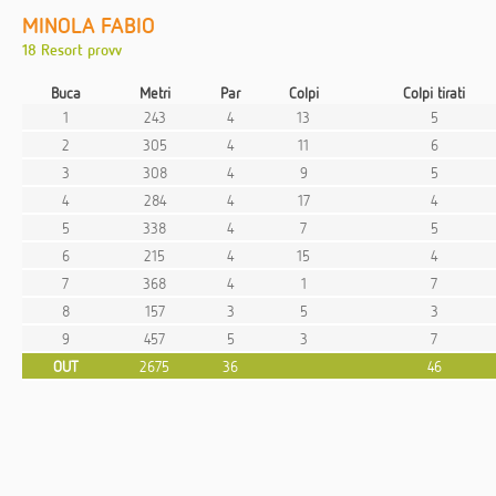
MINOLA FABIO
18 Resort provv
Buca
Metri
Par
Colpi
Colpi tirati
1
243
4
13
5
2
305
4
11
6
3
308
4
9
5
4
284
4
17
4
5
338
4
7
5
6
215
4
15
4
7
368
4
1
7
8
157
3
5
3
9
457
5
3
7
OUT
2675
36
46