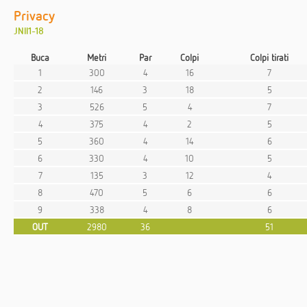
Privacy
JNII1-18
Buca
Metri
Par
Colpi
Colpi tirati
1
300
4
16
7
2
146
3
18
5
3
526
5
4
7
4
375
4
2
5
5
360
4
14
6
6
330
4
10
5
7
135
3
12
4
8
470
5
6
6
9
338
4
8
6
OUT
2980
36
51