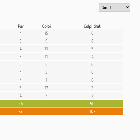
Par
Colpi
Colpi tirati
4
15
6
5
9
8
4
13
5
3
11
4
5
5
6
4
3
6
4
1
6
3
17
2
4
7
7
36
50
72
107