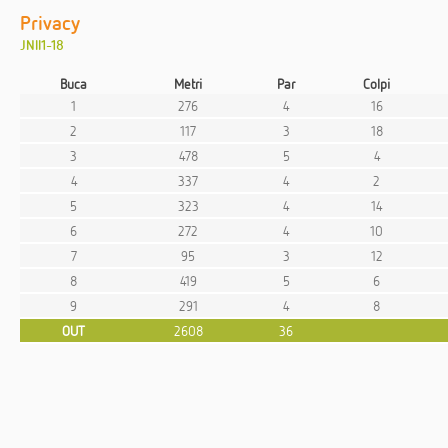
Privacy
JNII1-18
Buca
Metri
Par
Colpi
1
276
4
16
2
117
3
18
3
478
5
4
4
337
4
2
5
323
4
14
6
272
4
10
7
95
3
12
8
419
5
6
9
291
4
8
OUT
2608
36