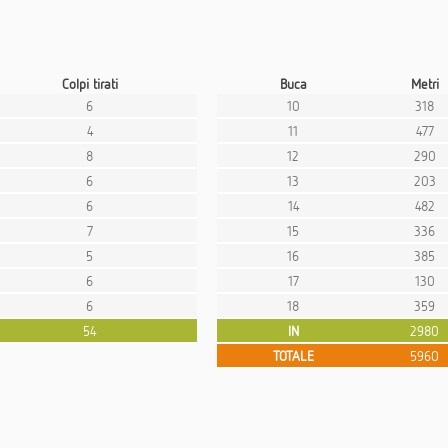
Colpi tirati
Buca
Metri
6
10
318
4
11
477
8
12
290
6
13
203
6
14
482
7
15
336
5
16
385
6
17
130
6
18
359
54
IN
2980
TOTALE
5960