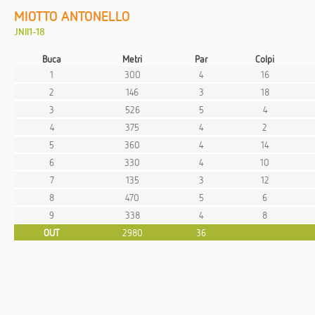
MIOTTO ANTONELLO
JNII1-18
Buca
Metri
Par
Colpi
1
300
4
16
2
146
3
18
3
526
5
4
4
375
4
2
5
360
4
14
6
330
4
10
7
135
3
12
8
470
5
6
9
338
4
8
OUT
2980
36