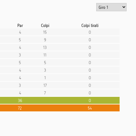
Par
Colpi
Colpi tirati
4
15
0
5
9
0
4
13
0
3
11
0
5
5
0
4
3
0
4
1
0
3
17
0
4
7
0
36
0
72
54