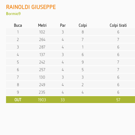
RAINOLDI GIUSEPPE
Bormio9
Buca
Metri
Par
Colpi
Colpi tirati
1
102
3
8
6
2
264
4
7
7
3
287
4
1
6
4
137
3
6
6
5
242
4
9
7
6
257
4
5
7
7
130
3
3
6
8
249
4
2
6
9
235
4
4
6
OUT
1903
33
57