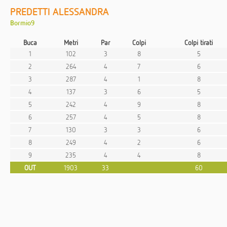
PREDETTI ALESSANDRA
Bormio9
Buca
Metri
Par
Colpi
Colpi tirati
1
102
3
8
5
2
264
4
7
6
3
287
4
1
8
4
137
3
6
5
5
242
4
9
8
6
257
4
5
8
7
130
3
3
6
8
249
4
2
6
9
235
4
4
8
OUT
1903
33
60