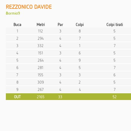
REZZONICO DAVIDE
Bormio9
Buca
Metri
Par
Colpi
Colpi tirati
1
112
3
8
5
2
294
4
7
5
3
332
4
1
7
4
151
3
6
5
5
264
4
9
5
6
281
4
5
7
7
155
3
3
6
8
309
4
2
5
9
267
4
4
7
OUT
2165
33
52