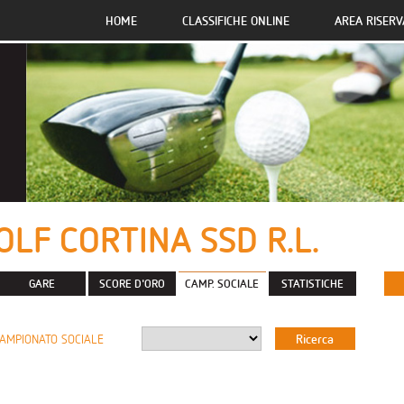
HOME
CLASSIFICHE ONLINE
AREA RISERV
OLF CORTINA SSD R.L.
GARE
SCORE D'ORO
CAMP. SOCIALE
STATISTICHE
AMPIONATO SOCIALE