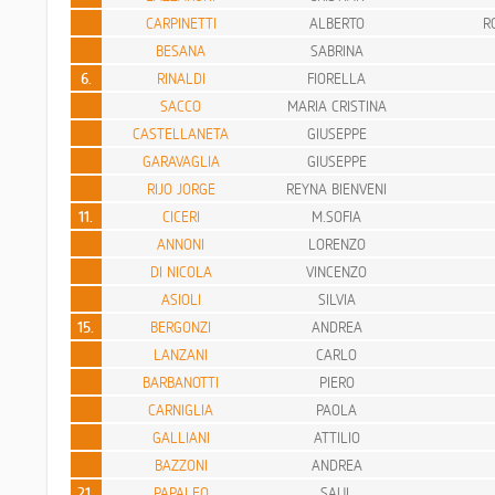
CARPINETTI
ALBERTO
R
BESANA
SABRINA
6.
RINALDI
FIORELLA
SACCO
MARIA CRISTINA
CASTELLANETA
GIUSEPPE
GARAVAGLIA
GIUSEPPE
RIJO JORGE
REYNA BIENVENI
11.
CICERI
M.SOFIA
ANNONI
LORENZO
DI NICOLA
VINCENZO
ASIOLI
SILVIA
15.
BERGONZI
ANDREA
LANZANI
CARLO
BARBANOTTI
PIERO
CARNIGLIA
PAOLA
GALLIANI
ATTILIO
BAZZONI
ANDREA
21.
PAPALEO
SAUL