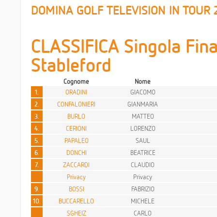
DOMINA GOLF TELEVISION IN TOUR 
CLASSIFICA Singola Fina
Stableford
Cognome
Nome
1.
ORADINI
GIACOMO
2.
CONFALONIERI
GIANMARIA
3.
BURLO
MATTEO
4.
CERIONI
LORENZO
5.
PAPALEO
SAUL
6.
DONCHI
BEATRICE
7.
ZACCARDI
CLAUDIO
Privacy
Privacy
9.
BOSSI
FABRIZIO
10.
BUCCARELLO
MICHELE
SGHEIZ
CARLO