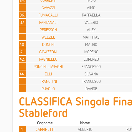
34.
CORRENTI
FABIO
GAVAZZI
AIMO
36.
FUMAGALLI
RAFFAELLA
37.
PANTANALI
VALERIO
PERESSON
ALEX
WELZEL
MATTHIAS
40.
DONCHI
MAURO
41.
CAVAZZONI
MORENO
42.
PAGNIELLO
LORENZO
PONCINI LIVRAGHI
FRANCESCO
44.
ELLI
SILVANA
FRANCHINI
FRANCESCO
RUVOLO
DAVIDE
CLASSIFICA Singola Fina
Stableford
Cognome
Nome
1.
CARPINETTI
ALBERTO
ROY