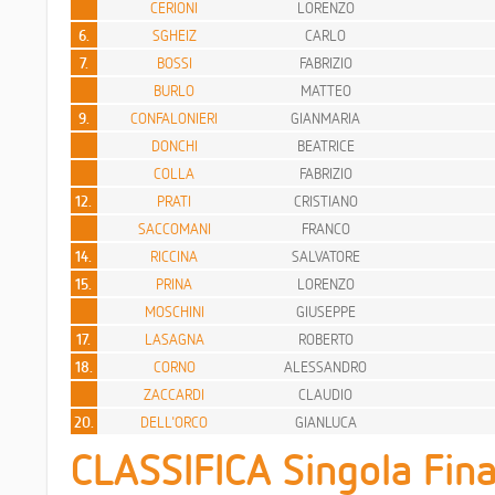
CERIONI
LORENZO
6.
SGHEIZ
CARLO
7.
BOSSI
FABRIZIO
BURLO
MATTEO
9.
CONFALONIERI
GIANMARIA
DONCHI
BEATRICE
COLLA
FABRIZIO
12.
PRATI
CRISTIANO
SACCOMANI
FRANCO
14.
RICCINA
SALVATORE
15.
PRINA
LORENZO
MOSCHINI
GIUSEPPE
17.
LASAGNA
ROBERTO
18.
CORNO
ALESSANDRO
ZACCARDI
CLAUDIO
20.
DELL'ORCO
GIANLUCA
CLASSIFICA Singola Fina