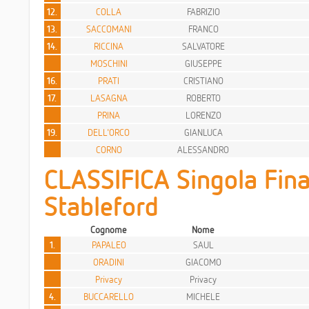
12.
COLLA
FABRIZIO
13.
SACCOMANI
FRANCO
14.
RICCINA
SALVATORE
MOSCHINI
GIUSEPPE
16.
PRATI
CRISTIANO
17.
LASAGNA
ROBERTO
PRINA
LORENZO
19.
DELL'ORCO
GIANLUCA
CORNO
ALESSANDRO
CLASSIFICA Singola Fina
Stableford
Cognome
Nome
1.
PAPALEO
SAUL
ORADINI
GIACOMO
Privacy
Privacy
4.
BUCCARELLO
MICHELE