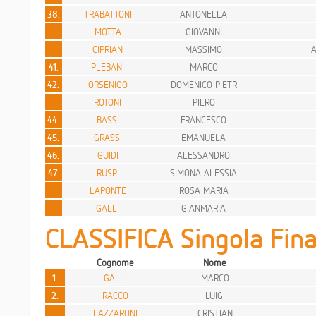
38.
TRABATTONI
ANTONELLA
MOTTA
GIOVANNI
CIPRIAN
MASSIMO
A
41.
PLEBANI
MARCO
42.
ORSENIGO
DOMENICO PIETR
ROTONI
PIERO
44.
BASSI
FRANCESCO
45.
GRASSI
EMANUELA
46.
GUIDI
ALESSANDRO
47.
RUSPI
SIMONA ALESSIA
LAPONTE
ROSA MARIA
GALLI
GIANMARIA
CLASSIFICA Singola Fina
Cognome
Nome
1.
GALLI
MARCO
2.
RACCO
LUIGI
LAZZARONI
CRISTIAN