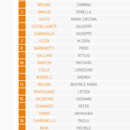
BESANA
SABRINA
3.
RINALDI
FIORELLA
SACCO
MARIA CRISTINA
CASTELLANETA
GIUSEPPE
GARAVAGLIA
GIUSEPPE
7.
CICERI
M.SOFIA
8.
BARBANOTTI
PIERO
GALLIANI
ATTILIO
10.
GNOCCHI
MASSIMO
COLLA
LOREDANO
BUSNELLI
ANDREA
13.
ROSSINI
BEATRICE MARIA
PANTULIANO
LETIZIA
15.
VALENTINO
GIOVANNI
SCHWARTZ
PETER
SHOKO
HAYAKAWA
18.
CAMPANELLA
PAOLA
NOVA
MICHELE