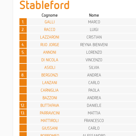
Stableford
Cognome
Nome
1.
GALLI
MARCO
2.
RACCO
LUIGI
LAZZARONI
CRISTIAN
4.
RIJO JORGE
REYNA BIENVENI
5.
ANNONI
LORENZO
DI NICOLA
VINCENZO
ASIOLI
SILVIA
8.
BERGONZI
ANDREA
LANZANI
CARLO
CARNIGLIA
PAOLA
BAZZONI
ANDREA
12.
BUTTAFAVA
DANIELE
13.
PARRAVICINI
MATTIA
MATTIROLI
FRANCESCO
GIUSSANI
CARLO
BORROMEO
ALESSANDRO