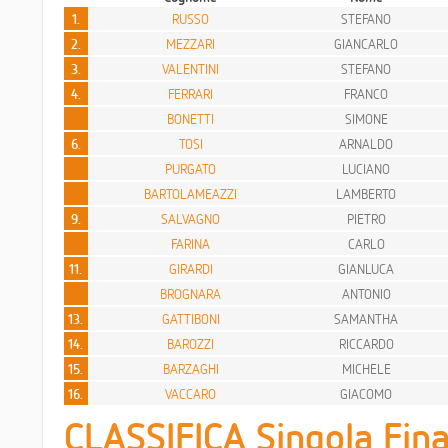
1.
RUSSO
STEFANO
2.
MEZZARI
GIANCARLO
3.
VALENTINI
STEFANO
4.
FERRARI
FRANCO
BONETTI
SIMONE
6.
TOSI
ARNALDO
PURGATO
LUCIANO
BARTOLAMEAZZI
LAMBERTO
9.
SALVAGNO
PIETRO
FARINA
CARLO
11.
GIRARDI
GIANLUCA
BROGNARA
ANTONIO
13.
GATTIBONI
SAMANTHA
14.
BAROZZI
RICCARDO
15.
BARZAGHI
MICHELE
16.
VACCARO
GIACOMO
CLASSIFICA Singola Fina