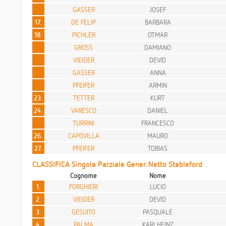
GASSER
JOSEF
17.
DE FELIP
BARBARA
18.
PICHLER
OTMAR
GROSS
DAMIANO
VIEIDER
DEVID
GASSER
ANNA
PFEIFER
ARMIN
23.
TETTER
KURT
24.
VARESCO
DANIEL
TURRINI
FRANCESCO
26.
CAPOVILLA
MAURO
27.
PFEIFER
TOBIAS
CLASSIFICA Singola Parziale Gener. Netto Stableford
Cognome
Nome
1.
FORGHIERI
LUCIO
2.
VIEIDER
DEVID
3.
GESUITO
PASQUALE
4.
PALMA
KARLHEINZ