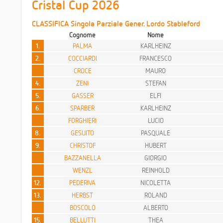
Cristal Cup 2026
CLASSIFICA Singola Parziale Gener. Lordo Stableford
Cognome
Nome
1.
PALMA
KARLHEINZ
2.
COCCIARDI
FRANCESCO
CROCE
MAURO
4.
ZENI
STEFAN
5.
GASSER
ELFI
6.
SPARBER
KARLHEINZ
FORGHIERI
LUCIO
8.
GESUITO
PASQUALE
9.
CHRISTOF
HUBERT
BAZZANELLA
GIORGIO
WENZL
REINHOLD
12.
PEDERIVA
NICOLETTA
13.
HERBST
ROLAND
BOSCOLO
ALBERTO
15.
BELLUTTI
THEA