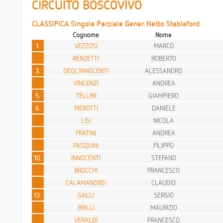
CIRCUITO BOSCOVIVO
CLASSIFICA Singola Parziale Gener. Netto Stableford
Cognome
Nome
1.
VEZZOSI
MARCO
RENZETTI
ROBERTO
3.
DEGL'INNOCENTI
ALESSANDRO
VINCENZI
ANDREA
5.
TELLINI
GIAMPIERO
6.
PIEROTTI
DANIELE
LISI
NICOLA
FRATINI
ANDREA
PASQUINI
FILIPPO
10.
INNOCENTI
STEFANO
BROCCHI
FRANCESCO
CALAMANDREI
CLAUDIO
13.
GALLI
SERGIO
BRILLI
MAURIZIO
VERALDI
FRANCESCO