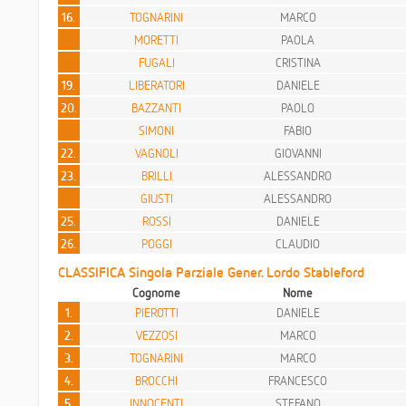
16.
TOGNARINI
MARCO
MORETTI
PAOLA
FUGALI
CRISTINA
19.
LIBERATORI
DANIELE
20.
BAZZANTI
PAOLO
SIMONI
FABIO
22.
VAGNOLI
GIOVANNI
23.
BRILLI
ALESSANDRO
GIUSTI
ALESSANDRO
25.
ROSSI
DANIELE
26.
POGGI
CLAUDIO
CLASSIFICA Singola Parziale Gener. Lordo Stableford
Cognome
Nome
1.
PIEROTTI
DANIELE
2.
VEZZOSI
MARCO
3.
TOGNARINI
MARCO
4.
BROCCHI
FRANCESCO
5.
INNOCENTI
STEFANO