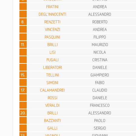
FRATINI
ANDREA
DEGL'INNOCENTI
ALESSANDRO
8.
RENZETTI
ROBERTO
VINCENZI
ANDREA
PASQUINI
FILIPPO
11.
BRILLI
MAURIZIO
LISI
NICOLA
FUGALI
CRISTINA
LIBERATORI
DANIELE
15.
TELLINI
GIAMPIERO
SIMONI
FABIO
17.
CALAMANDREI
CLAUDIO
ROSSI
DANIELE
VERALDI
FRANCESCO
20.
BRILLI
ALESSANDRO
BAZZANTI
PAOLO
GALLI
SERGIO
23.
VAGNOLI
GIOVANNI