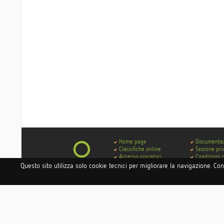
Home page
Documenta
Classifiche online
Sezione pri
Accesso giocatori
Condizioni 
Accesso hotel e istituti
Contatti
Questo sito utilizza solo cookie tecnici per migliorare la navigazione. Co
Accesso circoli
Codice di 
Delibera AGCOM