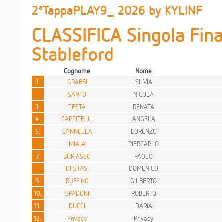
2ªTappaPLAY9_ 2026 by KYLINF
CLASSIFICA Singola Fina
Stableford
Cognome
Nome
1.
GRABBI
SILVIA
SANTO
NICOLA
3.
TESTA
RENATA
4.
CAPPITELLI
ANGELA
5.
CANNELLA
LORENZO
MIAJA
PIERCARLO
7.
BURIASSO
PAOLO
DI STASI
DOMENICO
9.
RUFFINO
GILBERTO
10.
SPADONI
ROBERTO
11.
DUCCI
DARIA
12.
Privacy
Privacy