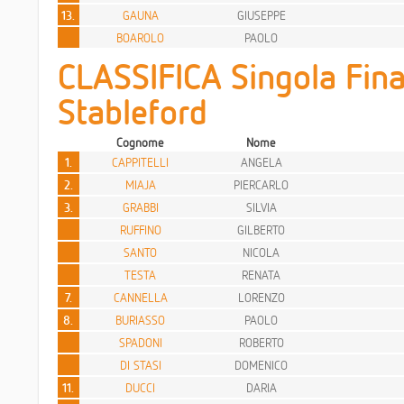
13.
GAUNA
GIUSEPPE
BOAROLO
PAOLO
CLASSIFICA Singola Fina
Stableford
Cognome
Nome
1.
CAPPITELLI
ANGELA
2.
MIAJA
PIERCARLO
3.
GRABBI
SILVIA
RUFFINO
GILBERTO
SANTO
NICOLA
TESTA
RENATA
7.
CANNELLA
LORENZO
8.
BURIASSO
PAOLO
SPADONI
ROBERTO
DI STASI
DOMENICO
11.
DUCCI
DARIA