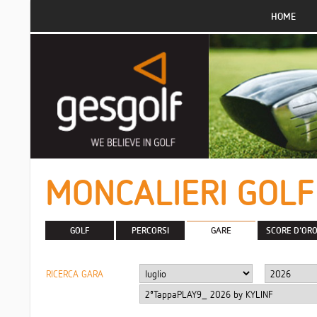
HOME
MONCALIERI GOLF
GOLF
PERCORSI
GARE
SCORE D'OR
RICERCA GARA