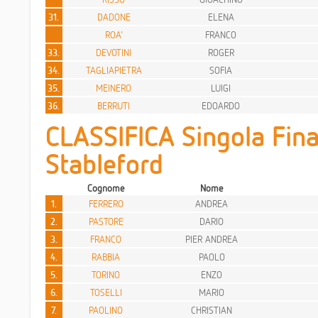
31.
DADONE
ELENA
ROA'
FRANCO
33.
DEVOTINI
ROGER
34.
TAGLIAPIETRA
SOFIA
35.
MEINERO
LUIGI
36.
BERRUTI
EDOARDO
CLASSIFICA Singola Fina
Stableford
Cognome
Nome
1.
FERRERO
ANDREA
2.
PASTORE
DARIO
3.
FRANCO
PIER ANDREA
4.
RABBIA
PAOLO
5.
TORINO
ENZO
6.
TOSELLI
MARIO
7.
PAOLINO
CHRISTIAN