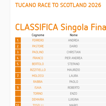
TUCANO RACE TO SCOTLAND 2026
CLASSIFICA Singola Fina
Cognome
Nome
1.
FERRERO
ANDREA
2.
PASTORE
DARIO
3.
PAOLINO
CHRISTIAN
4.
FRANCO
PIER ANDREA
5.
BERTOLO
STEFANO
RIZZITIELLO
MAURIZIO
7.
MOLOSSI
LAURA
RABBIA
PAOLO
9.
ISAIA
ROBERTO
TORINO
ENZO
DEMARIA
LUIGINA
12.
TOSELLI
MARIO