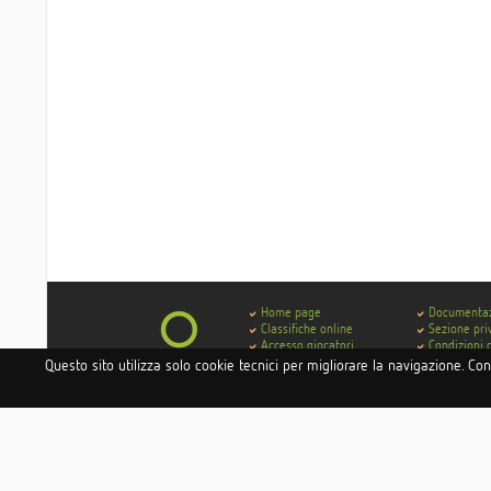
Home page
Documenta
Classifiche online
Sezione pri
Accesso giocatori
Condizioni 
Accesso hotel e istituti
Contatti
Questo sito utilizza solo cookie tecnici per migliorare la navigazione. Co
Accesso circoli
Codice di 
Delibera AGCOM