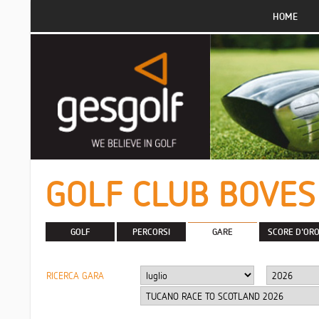
HOME
GOLF CLUB BOVES
GOLF
PERCORSI
GARE
SCORE D'OR
RICERCA GARA