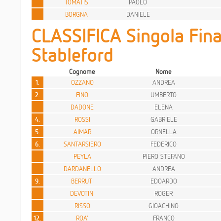
TOMATIS
PAOLO
BORGNA
DANIELE
CLASSIFICA Singola Fina
Stableford
Cognome
Nome
1.
OZZANO
ANDREA
2.
FINO
UMBERTO
DADONE
ELENA
4.
ROSSI
GABRIELE
5.
AIMAR
ORNELLA
6.
SANTARSIERO
FEDERICO
PEYLA
PIERO STEFANO
DARDANELLO
ANDREA
9.
BERRUTI
EDOARDO
DEVOTINI
ROGER
RISSO
GIOACHINO
12.
ROA'
FRANCO