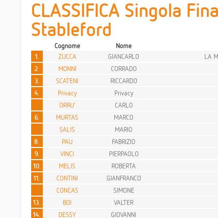
CLASSIFICA Singola Fina
Stableford
Cognome
Nome
1.
ZUCCA
GIANCARLO
LA M
2.
MONNI
CORRADO
3.
SCATENI
RICCARDO
4.
Privacy
Privacy
ORRU'
CARLO
6.
MURTAS
MARCO
SALIS
MARIO
8.
PAU
FABRIZIO
9.
VINCI
PIERPAOLO
10.
MELIS
ROBERTA
11.
CONTINI
GIANFRANCO
CONCAS
SIMONE
13.
BOI
VALTER
14.
DESSY
GIOVANNI