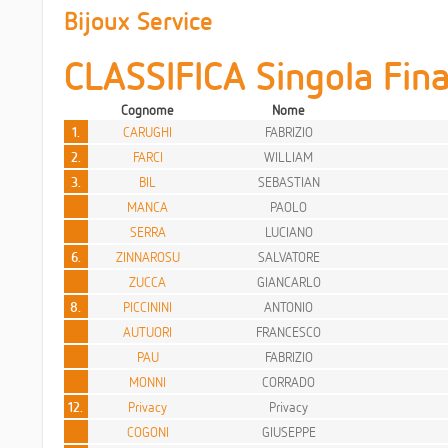
Bijoux Service
CLASSIFICA Singola Fina
Cognome
Nome
1.
CARUGHI
FABRIZIO
2.
FARCI
WILLIAM
3.
BIL
SEBASTIAN
MANCA
PAOLO
SERRA
LUCIANO
6.
ZINNAROSU
SALVATORE
ZUCCA
GIANCARLO
8.
PICCININI
ANTONIO
AUTUORI
FRANCESCO
PAU
FABRIZIO
MONNI
CORRADO
12.
Privacy
Privacy
COGONI
GIUSEPPE