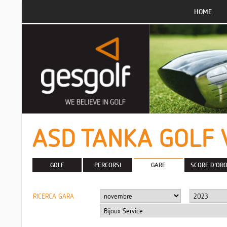
HOME
ASD TANKA GOLF 
GOLF
PERCORSI
GARE
SCORE D'OR
RICERCA GARA