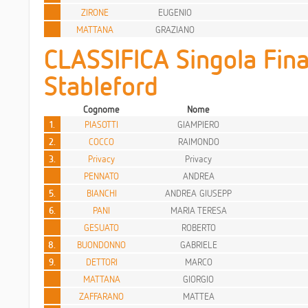
ZIRONE
EUGENIO
MATTANA
GRAZIANO
CLASSIFICA Singola Fina
Stableford
Cognome
Nome
1.
PIASOTTI
GIAMPIERO
2.
COCCO
RAIMONDO
3.
Privacy
Privacy
PENNATO
ANDREA
5.
BIANCHI
ANDREA GIUSEPP
6.
PANI
MARIA TERESA
GESUATO
ROBERTO
8.
BUONDONNO
GABRIELE
9.
DETTORI
MARCO
MATTANA
GIORGIO
ZAFFARANO
MATTEA