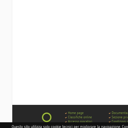
Home page
Documenta
Classifiche online
Sezione pri
Accesso giocatori
Condizioni 
Accesso hotel e istituti
Contatti
Questo sito utilizza solo cookie tecnici per migliorare la navigazione. Co