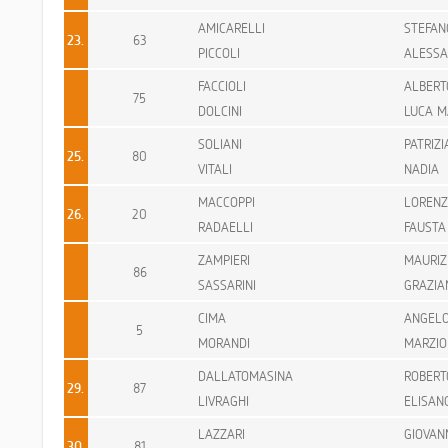
AMICARELLI
STEFAN
23.
63
PICCOLI
ALESS
FACCIOLI
ALBERT
75
DOLCINI
LUCA M
SOLIANI
PATRIZI
25.
80
VITALI
NADIA
MACCOPPI
LOREN
26.
20
RADAELLI
FAUSTA
ZAMPIERI
MAURIZ
86
SASSARINI
GRAZIA
CIMA
ANGEL
5
MORANDI
MARZIO
DALLATOMASINA
ROBERT
29.
87
LIVRAGHI
ELISAN
LAZZARI
GIOVAN
30.
81