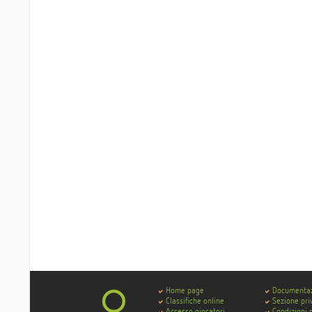
Home page
Documenta
Classifiche online
Sezione pri
Accesso giocatori
Condizioni 