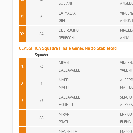
SOLIANI
ANGEL
LA MALFA
VINCEN
31.
6
GIRELLI
ANTONI
DEL ROCINO
MIRELL
32.
64
REBECCHI
ANNALI
CLASSIFICA Squadra Finale Gener. Netto Stableford
Squadra
NIPANI
VINCEN
1.
72
DALLAVALLE
VALENT
MAFFI
ALBERT
2.
1
MAFFI
MATTE
DALLAVALLE
SERGIO
3.
73
FIORETTI
ALESS
MIRANI
ENRICO
65
PRATI
ELENA
MENNELLA
MARCO