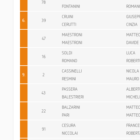
78
FONTANINI
ROMAN
CRUINI
GIUSEP
6.
39
CERUTTI
CINZIA
MAESTRONI
MATTE
47
MAESTRONI
DAVIDE
SOLDI
LUCA
16
ROMANO
ROBERT
CASSINELLI
NICOLA
9.
2
RESMINI
MAURO
PASSERA
ALBERT
43
BALESTRIERI
MICHEL
BALZARINI
MATTE
22
PARI
MATTE
CESURA
FRANCE
91
NICCOLAI
ROBERT