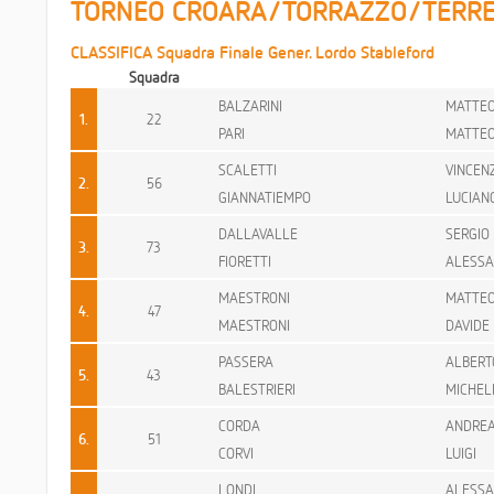
TORNEO CROARA/TORRAZZO/TERRE
CLASSIFICA Squadra Finale Gener. Lordo Stableford
Squadra
BALZARINI
MATTE
1.
22
PARI
MATTE
SCALETTI
VINCEN
2.
56
GIANNATIEMPO
LUCIAN
DALLAVALLE
SERGIO
3.
73
FIORETTI
ALESS
MAESTRONI
MATTE
4.
47
MAESTRONI
DAVIDE
PASSERA
ALBERT
5.
43
BALESTRIERI
MICHEL
CORDA
ANDRE
6.
51
CORVI
LUIGI
LONDI
ALESS