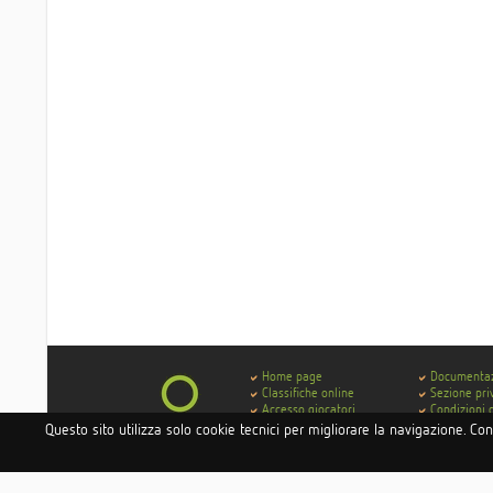
Home page
Documenta
Classifiche online
Sezione pri
Accesso giocatori
Condizioni 
Accesso hotel e istituti
Contatti
Questo sito utilizza solo cookie tecnici per migliorare la navigazione. Co
Accesso circoli
Codice di 
Delibera AGCOM