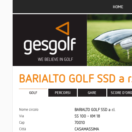
HOME
BARIALTO GOLF SSD a r.
GOLF
PERCORSI
GARE
SCORE D'OR
Nome circolo
BARIALTO GOLF SSD a r.l.
Via
SS 100 - KM 18
Cap
70010
Città
CASAMASSIMA