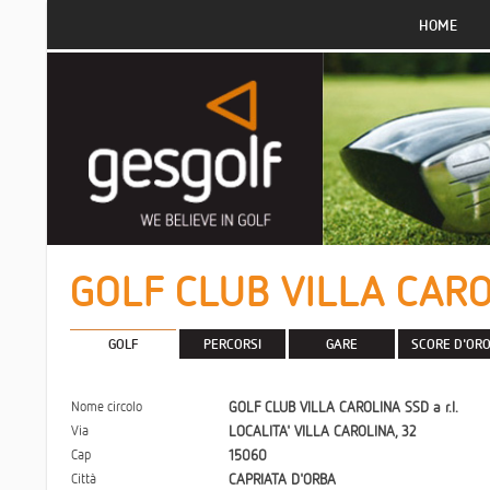
HOME
GOLF CLUB VILLA CAROL
GOLF
PERCORSI
GARE
SCORE D'OR
Nome circolo
GOLF CLUB VILLA CAROLINA SSD a r.l.
Via
LOCALITA' VILLA CAROLINA, 32
Cap
15060
Città
CAPRIATA D'ORBA