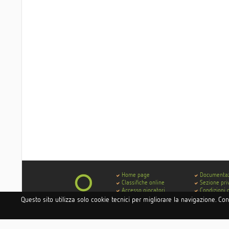
Home page
Documenta
Classifiche online
Sezione pri
Accesso giocatori
Condizioni 
Accesso hotel e istituti
Contatti
Questo sito utilizza solo cookie tecnici per migliorare la navigazione. Co
Accesso circoli
Codice di 
Delibera AGCOM