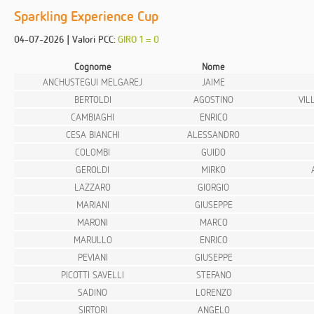
Sparkling Experience Cup
04-07-2026 | Valori PCC:
GIRO 1 = 0
Cognome
Nome
ANCHUSTEGUI MELGAREJ
JAIME
BERTOLDI
AGOSTINO
VIL
CAMBIAGHI
ENRICO
CESA BIANCHI
ALESSANDRO
COLOMBI
GUIDO
GEROLDI
MIRKO
LAZZARO
GIORGIO
MARIANI
GIUSEPPE
MARONI
MARCO
MARULLO
ENRICO
PEVIANI
GIUSEPPE
PICOTTI SAVELLI
STEFANO
SADINO
LORENZO
SIRTORI
ANGELO