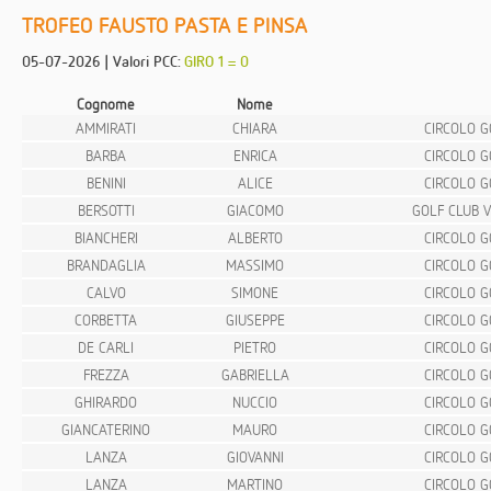
TROFEO FAUSTO PASTA E PINSA
05-07-2026 | Valori PCC:
GIRO 1 = 0
Cognome
Nome
AMMIRATI
CHIARA
CIRCOLO G
BARBA
ENRICA
CIRCOLO G
BENINI
ALICE
CIRCOLO G
BERSOTTI
GIACOMO
GOLF CLUB 
BIANCHERI
ALBERTO
CIRCOLO G
BRANDAGLIA
MASSIMO
CIRCOLO G
CALVO
SIMONE
CIRCOLO G
CORBETTA
GIUSEPPE
CIRCOLO G
DE CARLI
PIETRO
CIRCOLO G
FREZZA
GABRIELLA
CIRCOLO G
GHIRARDO
NUCCIO
CIRCOLO G
GIANCATERINO
MAURO
CIRCOLO G
LANZA
GIOVANNI
CIRCOLO G
LANZA
MARTINO
CIRCOLO G