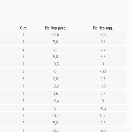
Giro
Ex. Hcp prec.
Ex. Hcp agg.
1
-2,6
-2,5
1
5,8
6,1
2
6,1
5,8
3
5,8
5,6
1
-0,5
0
3
0
-0,1
3
2,8
2,3
1
-2,6
-1,9
1
3,6
3,7
1
-0,4
0
2
0
-0,2
3
-0,2
0,5
3
5,9
5,8
1
-2,7
-2,5