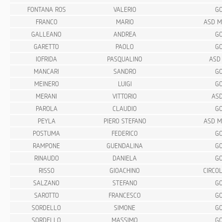
FONTANA ROS
VALERIO
GO
FRANCO
MARIO
ASD M
GALLEANO
ANDREA
GO
GARETTO
PAOLO
GO
IOFRIDA
PASQUALINO
ASD
MANCARI
SANDRO
GO
MEINERO
LUIGI
GO
MERANI
VITTORIO
ASD
PAROLA
CLAUDIO
GO
PEYLA
PIERO STEFANO
ASD M
POSTUMA
FEDERICO
GO
RAMPONE
GUENDALINA
GO
RINAUDO
DANIELA
GO
RISSO
GIOACHINO
CIRCOL
SALZANO
STEFANO
GO
SAROTTO
FRANCESCO
GO
SORDELLO
SIMONE
GO
SORDELLO
MASSIMO
GO