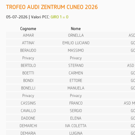
TROFEO AUDI ZENTRUM CUNEO 2026
05-07-2026 | Valori PCC:
GIRO 1 = 0
Cognome
Nome
AIMAR
ORNELLA
ASD
ATTINA'
EMILIO LUCIANO
GO
BERAUDO
MASSIMO
GO
Privacy
Privacy
BERTOLO
STEFANO
ASD
BOETTI
CARMEN
GO
BONDI
ETTORE
GO
BONELLI
MANUELA
GO
Privacy
Privacy
CASSINIS
FRANCO
ASD M
CAVALLO
SERGIO
GO
DADONE
ELENA
GO
DEMARCHI
IVA COLETTA
GO
DEMARIA
LUIGINA
GO