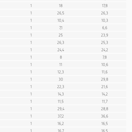
1
18
17,8
1
26,5
26,3
1
10,4
10,3
1
7,1
6,6
1
25
23,9
1
26,3
25,3
1
24,4
24,2
1
8
7,8
1
11
10,6
1
12,3
11,6
1
30
29,8
1
22,3
21,6
1
14,3
14,2
1
11,5
11,7
1
29,4
28,8
1
37,2
36,6
1
16,2
16,5
1
16,7
16,5