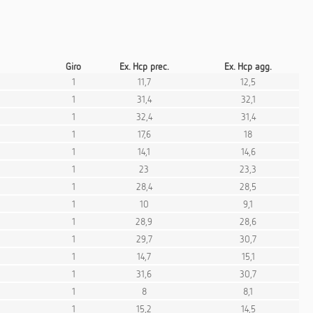
Giro
Ex. Hcp prec.
Ex. Hcp agg.
1
11,7
12,5
1
31,4
32,1
1
32,4
31,4
1
17,6
18
1
14,1
14,6
1
23
23,3
1
28,4
28,5
1
10
9,1
1
28,9
28,6
1
29,7
30,7
1
14,7
15,1
1
31,6
30,7
1
8
8,1
1
15,2
14,5