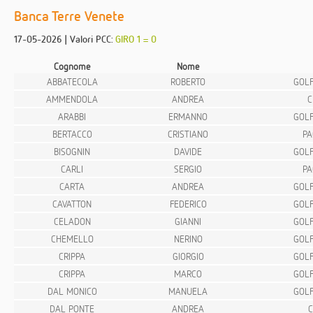
Banca Terre Venete
17-05-2026 | Valori PCC:
GIRO 1 = 0
Cognome
Nome
ABBATECOLA
ROBERTO
GOLF
AMMENDOLA
ANDREA
C
ARABBI
ERMANNO
GOLF
BERTACCO
CRISTIANO
PA
BISOGNIN
DAVIDE
GOLF
CARLI
SERGIO
PA
CARTA
ANDREA
GOLF
CAVATTON
FEDERICO
GOLF
CELADON
GIANNI
GOLF
CHEMELLO
NERINO
GOLF
CRIPPA
GIORGIO
GOLF
CRIPPA
MARCO
GOLF
DAL MONICO
MANUELA
GOLF
DAL PONTE
ANDREA
C