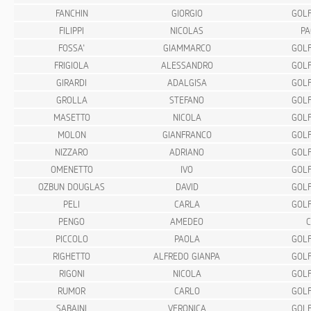
FANCHIN
GIORGIO
GOLF
FILIPPI
NICOLAS
PA
FOSSA'
GIAMMARCO
GOLF
FRIGIOLA
ALESSANDRO
GOLF
GIRARDI
ADALGISA
GOLF
GROLLA
STEFANO
GOLF
MASETTO
NICOLA
GOLF
MOLON
GIANFRANCO
GOLF
NIZZARO
ADRIANO
GOLF
OMENETTO
IVO
GOLF
OZBUN DOUGLAS
DAVID
GOLF
PELI
CARLA
GOLF
PENGO
AMEDEO
C
PICCOLO
PAOLA
GOLF
RIGHETTO
ALFREDO GIANPA
GOLF
RIGONI
NICOLA
GOLF
RUMOR
CARLO
GOLF
SABAINI
VERONICA
GOLF